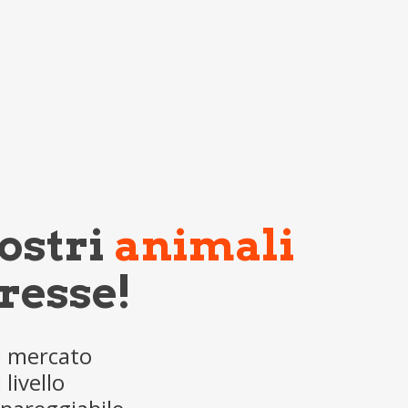
ostri
animali
resse!
l mercato
livello