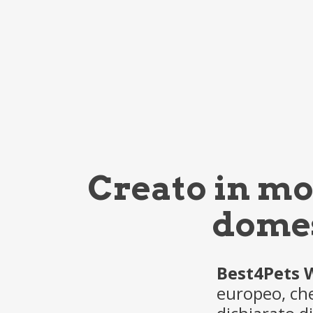
Creato in mo
domes
Best4Pets 
europeo, che 