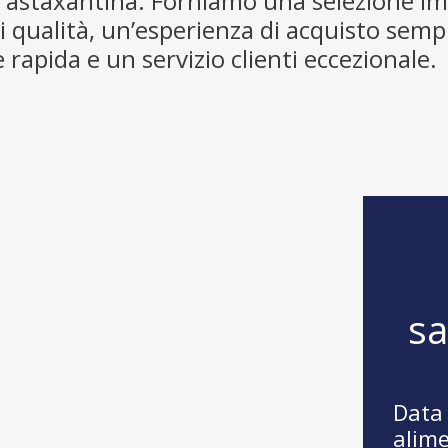
i astaxantina. Forniamo una selezione i
i qualità, un’esperienza di acquisto sempl
 rapida e un servizio clienti eccezionale.
s
Data 
alime