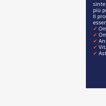
sinte
più p
Il pr
essen
Om
Om
An
Vi
As
Alan Calleja