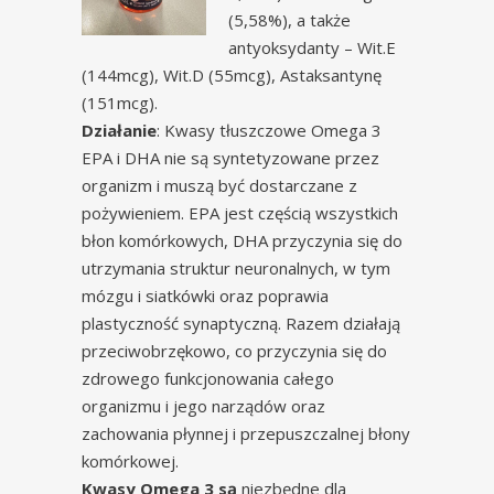
(5,58%), a także
antyoksydanty – Wit.E
(144mcg), Wit.D (55mcg), Astaksantynę
(151mcg).
Działanie
: Kwasy tłuszczowe Omega 3
EPA i DHA nie są syntetyzowane przez
organizm i muszą być dostarczane z
pożywieniem. EPA jest częścią wszystkich
błon komórkowych, DHA przyczynia się do
utrzymania struktur neuronalnych, w tym
mózgu i siatkówki oraz poprawia
plastyczność synaptyczną. Razem działają
przeciwobrzękowo, co przyczynia się do
zdrowego funkcjonowania całego
organizmu i jego narządów oraz
zachowania płynnej i przepuszczalnej błony
komórkowej.
Kwasy Omega 3 są
niezbędne dla