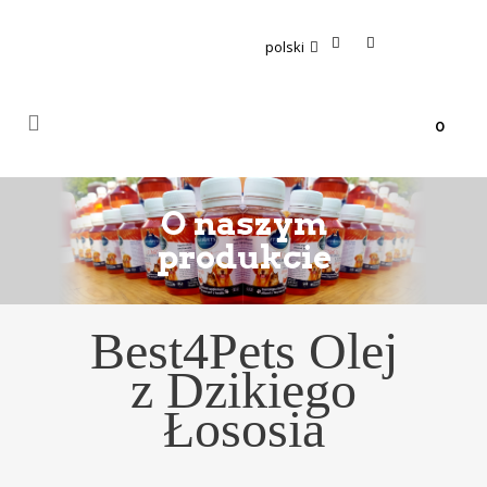
polski
0
O naszym
produkcie
Best4Pets Olej
z Dzikiego
Łososia