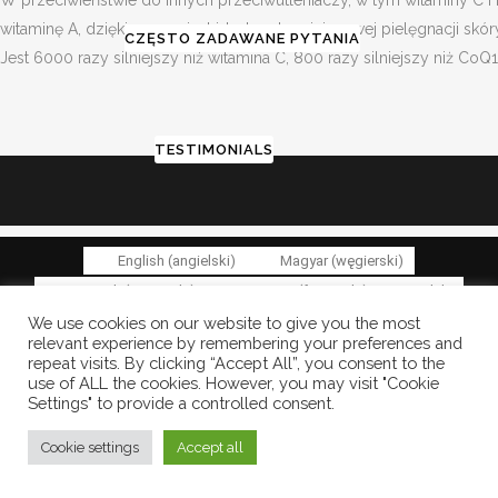
W przeciwieństwie do innych przeciwutleniaczy, w tym witaminy C i b
witaminę A, dzięki czemu jest idealna do miejscowej pielęgnacji skór
CZĘSTO ZADAWANE PYTANIA
Jest 6000 razy silniejszy niż witamina C, 800 razy silniejszy niż CoQ10
TESTIMONIALS
CONTACT
English
(
angielski
)
Magyar
(
węgierski
)
Deutsch
(
niemiecki
)
Français
(
francuski
)
polski
Italiano
(
włoski
)
Română
(
rumuński
)
Ελληνικα
(
grecki
)
We use cookies on our website to give you the most
relevant experience by remembering your preferences and
Español
(
hiszpański
)
repeat visits. By clicking “Accept All”, you consent to the
use of ALL the cookies. However, you may visit "Cookie
Settings" to provide a controlled consent.
Cookie settings
Accept all