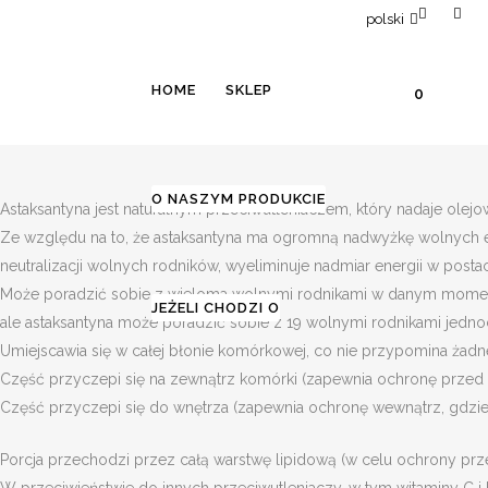
polski
HOME
SKLEP
0
O NASZYM PRODUKCIE
Astaksantyna jest naturalnym przeciwutleniaczem, który nadaje ol
Ze względu na to, że astaksantyna ma ogromną nadwyżkę wolnych el
CO TO JEST ASTAKSANTYN
neutralizacji wolnych rodników, wyeliminuje nadmiar energii w postac
Może poradzić sobie z wieloma wolnymi rodnikami w danym momenc
JEŻELI CHODZI O
ale astaksantyna może poradzić sobie z 19 wolnymi rodnikami jedno
Umiejscawia się w całej błonie komórkowej, co nie przypomina żadn
Część przyczepi się na zewnątrz komórki (zapewnia ochronę przed 
Część przyczepi się do wnętrza (zapewnia ochronę wewnątrz, gdzie 
Porcja przechodzi przez całą warstwę lipidową (w celu ochrony prz